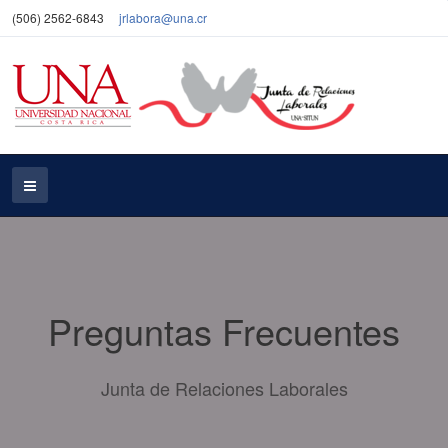
(506) 2562-6843
jrlabora@una.cr
Preguntas Frecuentes
Junta de Relaciones Laborales